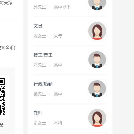
每天挣
邱先生
·
高中以下
文员
张女士
·
大专
10金币)
技工/普工
邓先生
·
高中
行政/后勤
梁先生
·
高中
教师
俞女士
·
本科
息