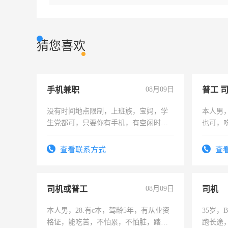
猜您喜欢
手机兼职
08月09日
普工 
没有时间地点限制，上班族，宝妈，学
本人男
生党都可，只要你有手机，有空闲时
也可，
间，一单一结，一天二三十不成问题，
勿扰
勤快的四五十，每天挣零花钱没问题！
查看联系方式
查
司机或普工
08月09日
司机
本人男，28.有c本，驾龄5年，有从业资
35岁
格证，能吃苦，不怕累，不怕脏，踏
跑长途