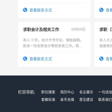
实，需求稳定工作一份，保险不干
六，渣
查看联系方式
查
求职会计及相关工作
08月09日
求职（
本人 37岁，会计大专毕业，做账报税。
本人大
欲求一份全职会计等财务类工作。有会
或者商
计证
查看联系方式
查
栏目导航:
职位搜索
简历中心
名企展示
一句话
套餐标准
金币充值
意见建议
联系我