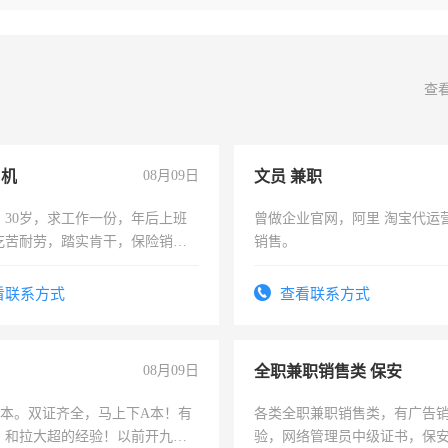
查
司机
08月09日
文员 兼职
，30岁，求工作一份，年后上班
曾做企业官网，阿里 淘宝代运
吃苦耐劳，踏实肯干，保险销售
销售。
看联系方式
查看联系方式
08月09日
全职兼职销售类 保安
，B本。双证齐全，马上下A本！有
各类全职兼职销售类，有广告
，和拉大超的经验！以前开九米
验，网络管理员中级证书，保