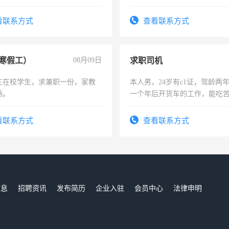
土车
队长，形象岗或幼儿园保安，
有高低压电工证和十几年工作
看联系方式
查看联系方式
寒假工）
08月09日
求职司机
三在校学生，求兼职一份，家教
本人男，24岁有c1证，驾龄两
场。
一个年后开货车的工作，能吃
加班。
看联系方式
查看联系方式
信息
招聘资讯
发布简历
企业入驻
会员中心
法律申明
们