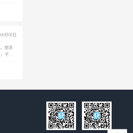
维修水电
经验
08月08日
年。想求
苦，不怕